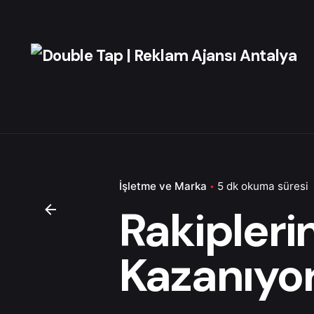
İşletme ve Marka
5 dk okuma süresi
Rakipleri
Kazanıyo