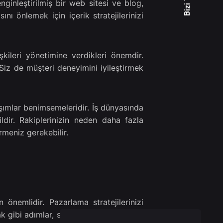
ginleştirilmiş bir web sitesi ve blog,
nı önlemek için içerik stratejilerinizi
kileri yönetimine verdikleri önemdir.
. Siz de müşteri deneyimini iyileştirmek
laşımlar benimsemeleridir. İş dünyasında
dir. Rakiplerinizin neden daha fazla
irmeniz gerekebilir.
 önemlidir. Pazarlama stratejilerinizi
k gibi adımlar, sizi rakiplerinizden öne